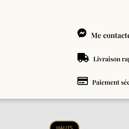

Me contacte

Livraison ra

Paiement séc
HAUTS